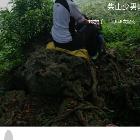
柴山少男
1次拍手
12,549次點閱