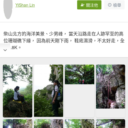
YiShan Lin
關注他
檢舉
柴山北方的海洋美景、少男峰， 當天沿路走在人跡罕至的高
位珊瑚礁下緣， 因為前天剛下雨， 鞋底濕滑，不太好走，全
程9.8K。