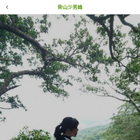
柴山少男峰