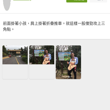
前面掛著小孩，肩上掛著折疊推車。就這樣一股傻勁攻上三
角點。