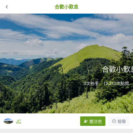
合歡小歎息
合歡小歎
0次拍手
12,212次點閱
JC
關注他
檢舉