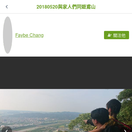
20180520與家人們同遊鳶山
Faybe Chang
關注他