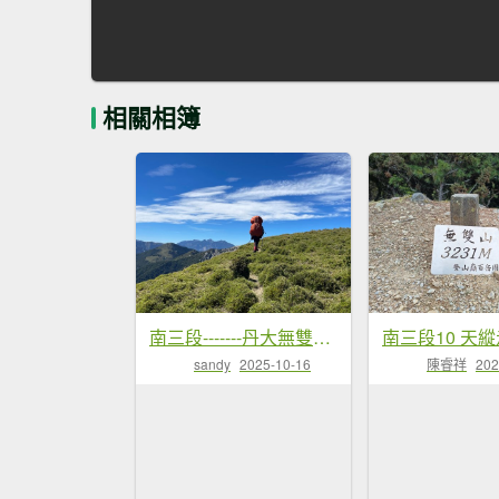
相關相簿
南三段-------丹大無雙豔陽天
南三段10 天縱
sandy
2025-10-16
陳睿祥
202