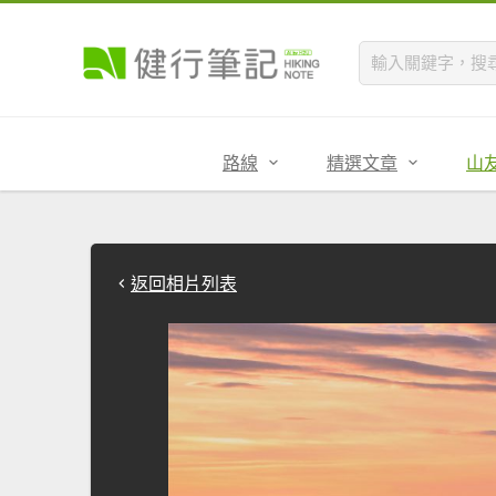
路線
精選文章
山
返回相片列表