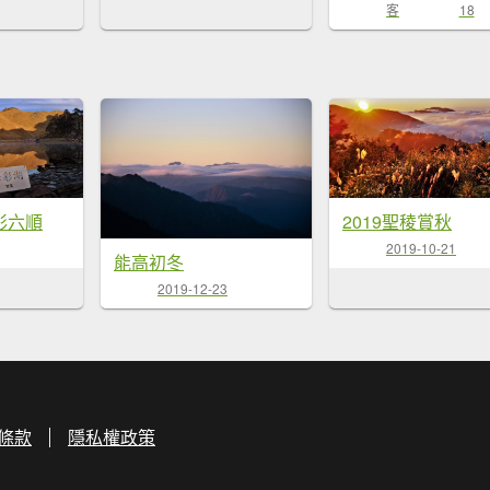
客
18
彩六順
2019聖稜賞秋
2019-10-21
能高初冬
2019-12-23
條款
隱私權政策