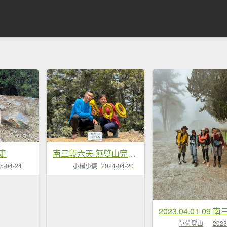
走
南三段六天 無雙山完百 20240402~0407
5-04-24
小楊小儀
2024-04-20
草莓登山
2023