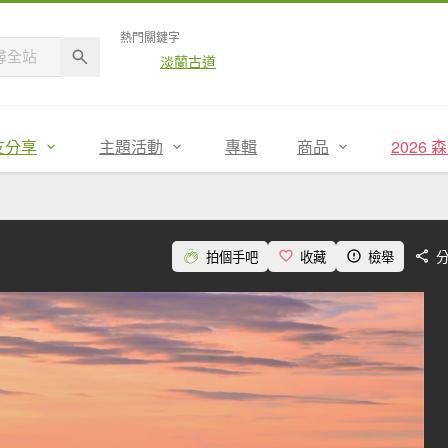
熱門關鍵字
淡蘭古道
友分享
主題活動
專輯
商品
2026
拍個手吧
收藏
檢舉