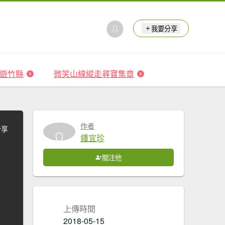
我要分享
 森遊竹縣
微笑山線縱走尋寶集章
作者
分享
鍾宜珍
關注他
上傳時間
2018-05-15