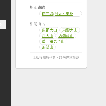
相關路線
南三段(丹大、東郡橫斷)
相關山岳
東郡大山
東巒大山
丹大山
內嶺爾山
義西請馬至山
無雙山
此版權屬原作者，請勿任意轉載