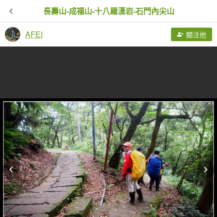
長壽山-成福山-十八羅漢岩-石門內尖山
AFEI
關注他