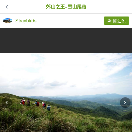
郊山之王~雪山尾稜
Straybirds
關注他