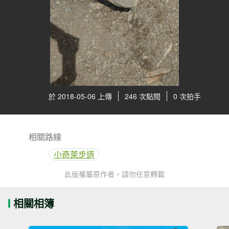
於 2018-05-06 上傳
246 次點閱
0 次拍手
相關路線
小奇萊步道
此版權屬原作者，請勿任意轉載
相關相簿