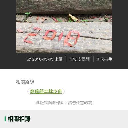
於 2018-05-05 上傳
478 次點閱
0 次拍手
相關路線
龍過脈森林步道
此版權屬原作者，請勿任意轉載
相關相簿