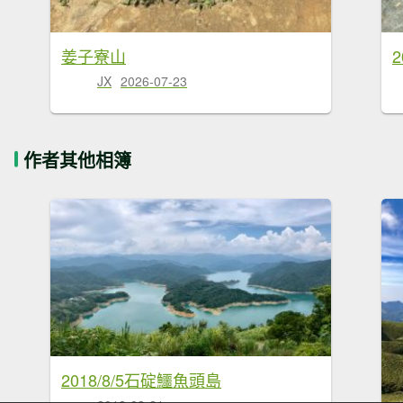
姜子寮山
2
JX
2026-07-23
作者其他相簿
2018/8/5石碇鱷魚頭島