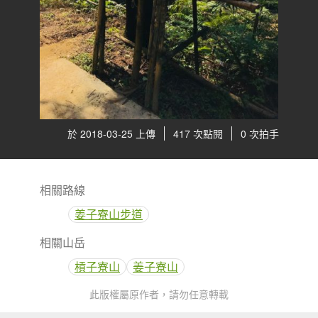
於 2018-03-25 上傳
417 次點閱
0 次拍手
相關路線
姜子寮山步道
相關山岳
槓子寮山
姜子寮山
此版權屬原作者，請勿任意轉載