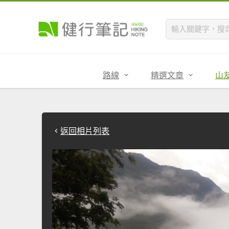
路線
精選文章
山
返回相片列表