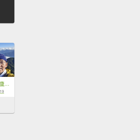
20251211-1216 新康橫斷+嘉明湖
-19