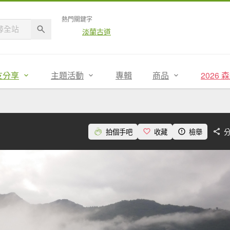
熱門關鍵字
淡蘭古道
友分享
主題活動
專輯
商品
2026
拍個手吧
收藏
檢舉