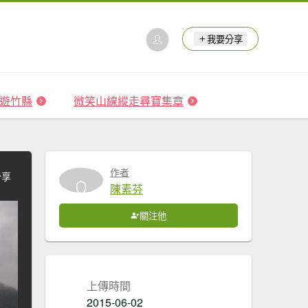
我要分享
 森遊竹縣
微笑山線縱走尋寶集章
作者
分享
陳素芬
關注他
上傳時間
2015-06-02