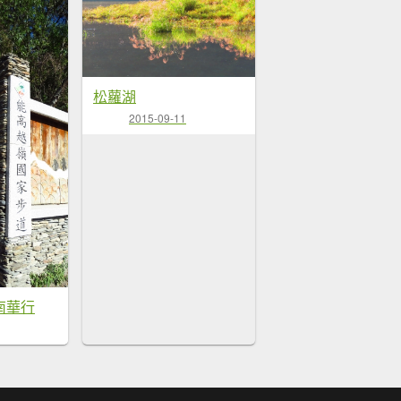
松蘿湖
2015-09-11
南華行