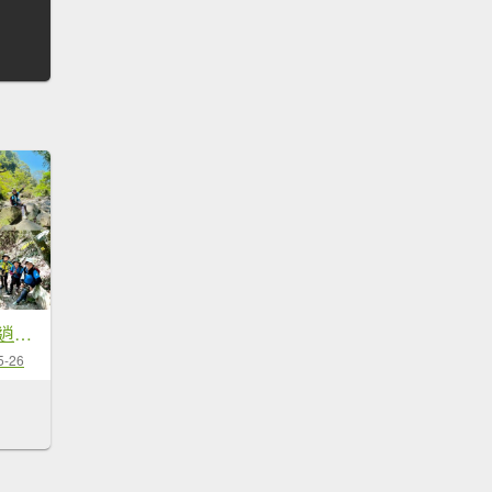
麗陽線 屋我尾步道逍遙遊
5-26