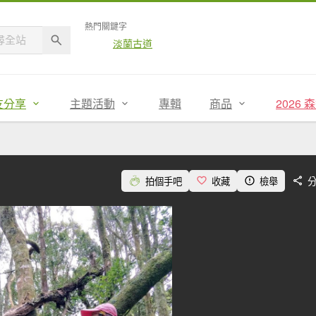
熱門關鍵字
淡蘭古道
友分享
主題活動
專輯
商品
2026
拍個手吧
收藏
檢舉