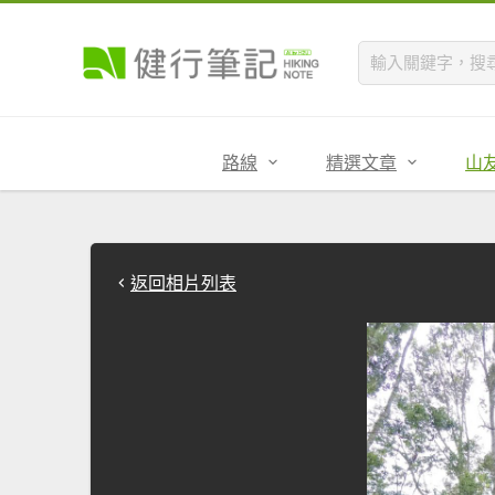
路線
精選文章
山
返回相片列表