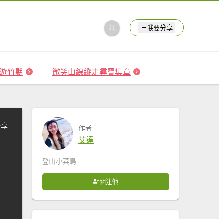
我要分享
 森遊竹縣
微笑山線縱走尋寶集章
分享
作者
艾達
登山小菜鳥
關注他