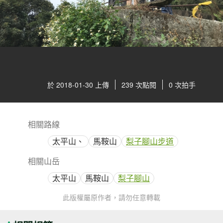
於 2018-01-30 上傳
239 次點閱
0 次拍手
相關路線
太平山、
馬鞍山
梨子腳山步道
相關山岳
太平山
馬鞍山
梨子腳山
此版權屬原作者，請勿任意轉載