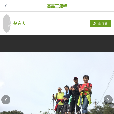
雲嘉三連峰
蔡慶彥
關注他