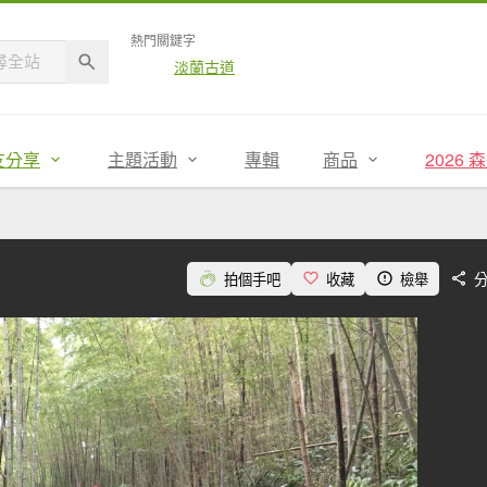
熱門關鍵字
淡蘭古道
友分享
主題活動
專輯
商品
2026
拍個手吧
收藏
檢舉