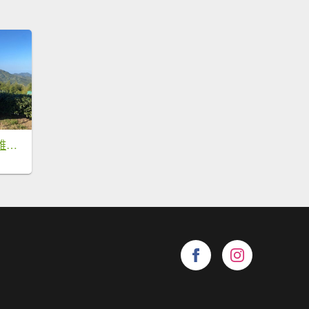
鹿谷大崙尾山、和雅挑竹古道7號、和雅挑竹古道6號O型走