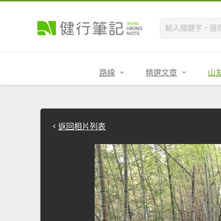
路線
精選文章
山
返回相片列表