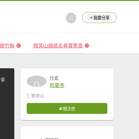
我要分享
 森遊竹縣
微笑山線縱走尋寶集章
作者
分享
蔡慶彥
仁者樂山
關注他