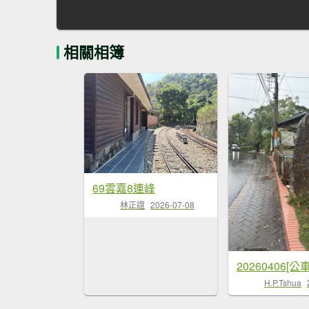
相關相簿
69雲嘉8連峰
林正誼
2026-07-08
H.P.Tshua