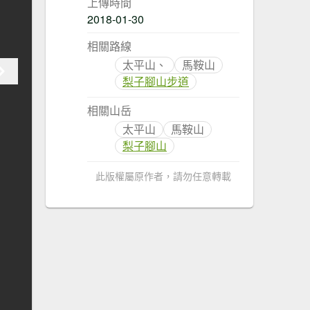
上傳時間
2018-01-30
相關路線
太平山、
馬鞍山
梨子腳山步道
相關山岳
太平山
馬鞍山
梨子腳山
此版權屬原作者，請勿任意轉載