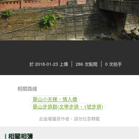
於 2018-01-23 上傳
286 次點閱
0 次拍手
相關路線
華山小天梯、情人橋
華山步道群(文學步道、1號步道)
此版權屬原作者，請勿任意轉載
相關相簿