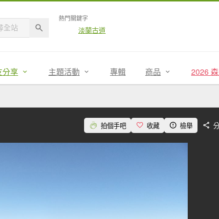
熱門關鍵字
淡蘭古道
友分享
主題活動
專輯
商品
2026
拍個手吧
收藏
檢舉