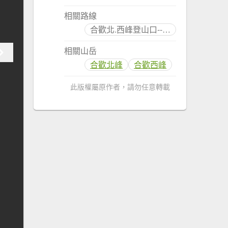
相關路線
合歡北.西峰登山口--> 反射板--> 合歡北峰(3422M,二等三角點) --> 西合歡山步道--> 西峰.華岡岔路--> 合歡西峰(3145M,三等三角點) --> 合歡北峰--> 登山口
相關山岳
合歡北峰
合歡西峰
此版權屬原作者，請勿任意轉載