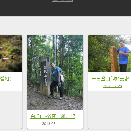
合歡北峰+小溪營地(小O型路線)~水啦~
2018-07-28
白毛山~谷關七雄走起來是相較輕鬆且展望好
2018-08-11