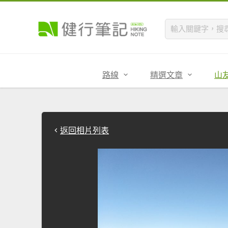
路線
精選文章
山
返回相片列表