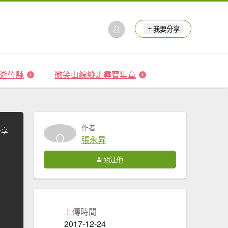
我要分享
 森遊竹縣
微笑山線縱走尋寶集章
作者
分享
張永昇
關注他
上傳時間
2017-12-24