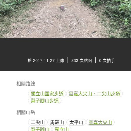
於 2017-11-27 上傳
333 次點閱
0 次拍手
相關路線
獨立山國家步道
雲嘉大尖山、二尖山步道
梨子腳山步道
相關山岳
二尖山
馬鞍山
太平山
雲嘉大尖山
梨子腳山
獨立山