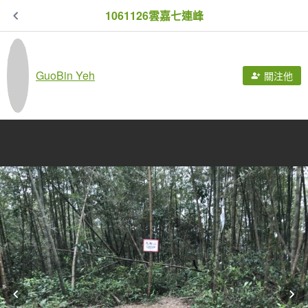
1061126雲嘉七連峰
GuoBin Yeh
關注他