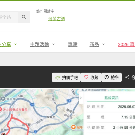
熱門關鍵字
淡蘭古道
友分享
主題活動
專輯
商品
2026
拍個手吧
收藏
檢舉