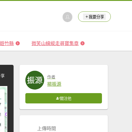
我要分享
 森遊竹縣
微笑山線縱走尋寶集章
分享
作者
楊振源
關注他
上傳時間