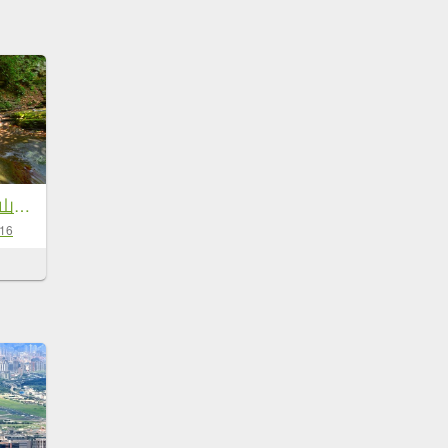
大尖山瀑布群-大尖山瀑布 茄苳瀑布 秀峰瀑布
-16