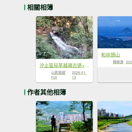
相關相簿
和尚頭山
楊振源
202
汐止區茄苳越嶺古道+上鹿窟崙山+九層坪山+四分尾山+大尖山8字走
山影狐蹤
2026-01-
Fuli
13
作者其他相簿