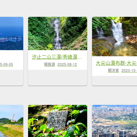
汐止二山三瀑(秀峰瀑布,,茄苳瀑布,大尖山瀑布)
5-09-05
楊振源
2025-08-12
闕沐寬
2023-10