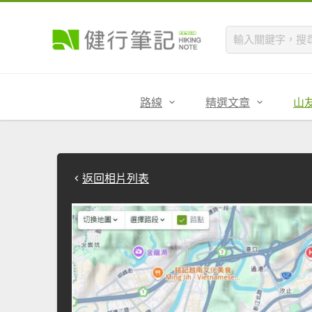
路線
精選文章
山
返回相片列表