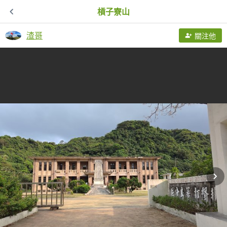
槓子寮山
渣哥
關注他