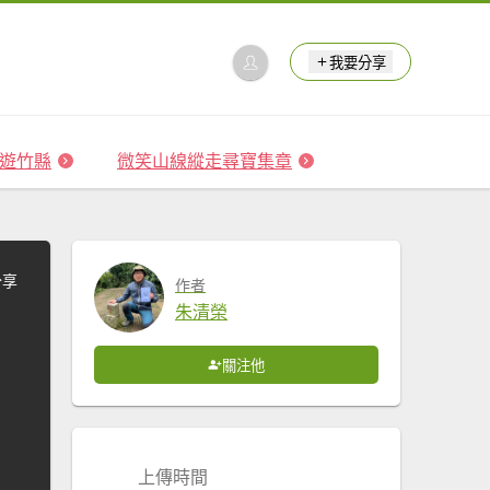
我要分享
 森遊竹縣
微笑山線縱走尋寶集章
分享
作者
朱清榮
關注他
上傳時間