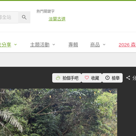
熱門關鍵字
淡蘭古道
友分享
主題活動
專輯
商品
2026
拍個手吧
收藏
檢舉