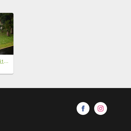
[淡蘭古道] 2026_0614 北路第三段_道路