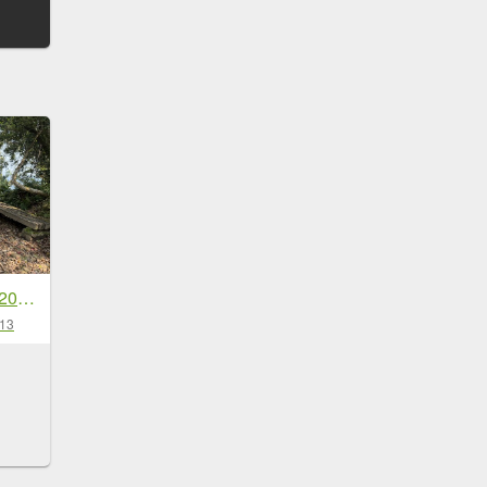
[微笑山線_第八段] 2026_0411 二格山系_炙子頭山
-13