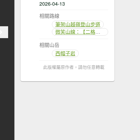
2026-04-13
相關路線
筆架山越嶺登山步道
微笑山線：【二格山系】筆架連峰段
相關山岳
西帽子岩
此版權屬原作者，請勿任意轉載