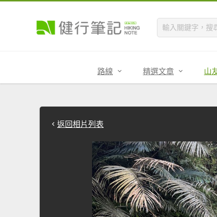
路線
精選文章
山
返回相片列表