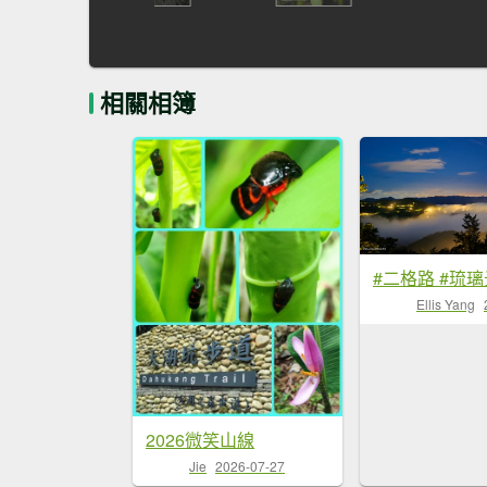
相關相簿
Ellis Yang
2026微笑山線
Jie
2026-07-27