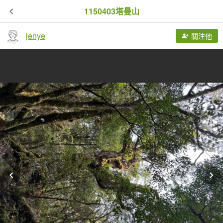
1150403塔曼山
jenye
關注他