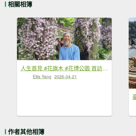
相關相簿
人生首見 #花旗木 #花博公園 首訪 #法雨山普宜苑 #石斛蘭 #守城滿山紅 4/21&23
Ellis Yang
2026-04-21
作者其他相簿