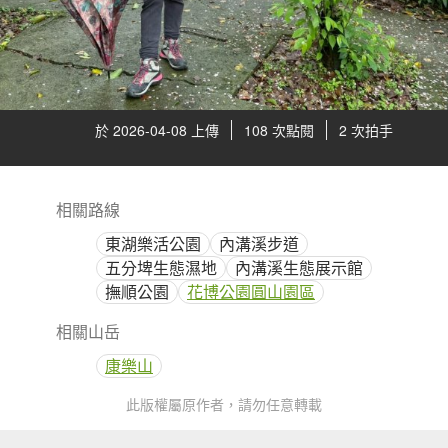
於 2026-04-08 上傳
108 次點閱
2 次拍手
相關路線
東湖樂活公園
內溝溪步道
五分埤生態濕地
內溝溪生態展示館
撫順公園
花博公園圓山園區
相關山岳
康樂山
此版權屬原作者，請勿任意轉載