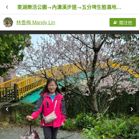
東湖樂活公園→內溝溪步道→五分埤生態濕地→內溝溪生態展示館、花博公園圓山園區→撫順公園
林香梅 Mandy Lin
關注他