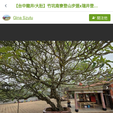
【台中龍井/大肚】竹坑南寮登山步道x瑞井登山步道O繞
Gina Szutu
關注他