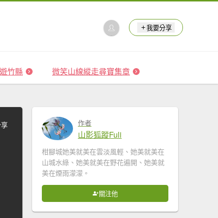
我要分享
 森遊竹縣
微笑山線縱走尋寶集章
作者
分享
山影狐蹤Fuli
柑腳城她美就美在雲淡風輕、她美就美在
山城水綠、她美就美在野花遍開、她美就
美在煙雨濛濛。
關注他