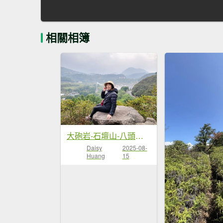
相關相簿
大砲岩-石壇山-八頭山-湯守岩-丹鳳山-20241222
Daisy
2025-08-
Huang
15