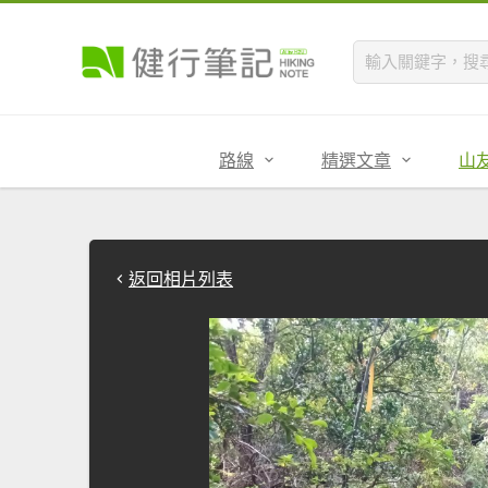
路線
精選文章
山
返回相片列表