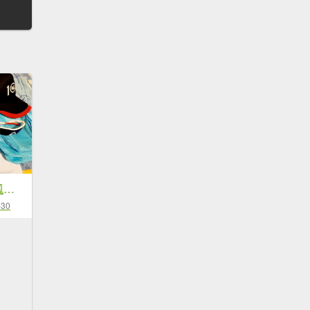
20231028 瘋啤酒鳳凰越野菁英組17K
-30