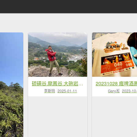
硫磺谷.龍鳳谷.大砲岩.石壇山【大巨蛋 跳起來 可以嗎?】
李斯特
2025-01-11
Gary淞
2023-10