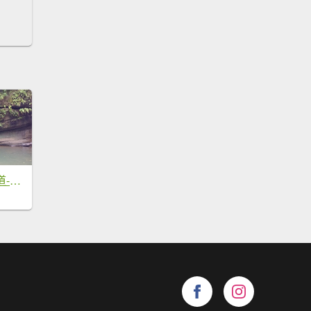
平溪區望古觀瀑步道-嶺腳寮山-望古坑保甲路-嶺腳步道