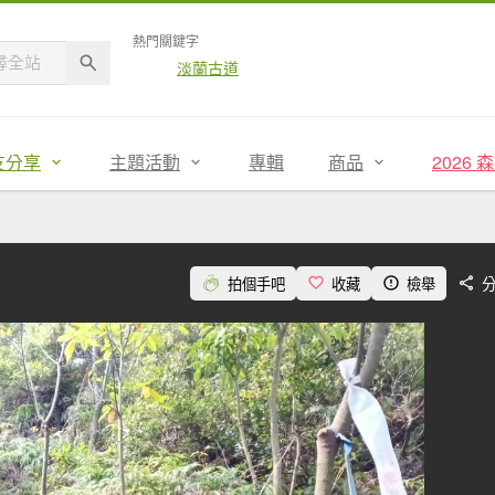
熱門關鍵字
淡蘭古道
友分享
主題活動
專輯
商品
2026
拍個手吧
收藏
檢舉