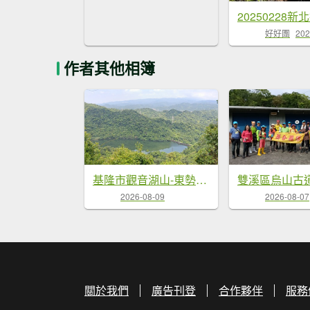
好好團
202
作者其他相簿
基隆市觀音湖山-東勢坑山-東勢大崙-消墾嶺古道-暖東峽谷步道O型
2026-08-09
2026-08-07
關於我們
廣告刊登
合作夥伴
服務