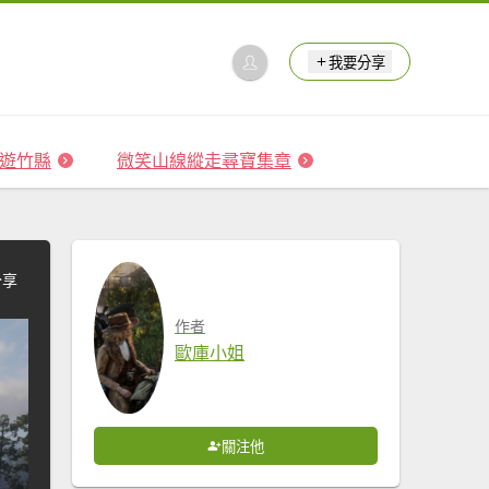
我要分享
 森遊竹縣
微笑山線縱走尋寶集章
分享
作者
歐庫小姐
關注他