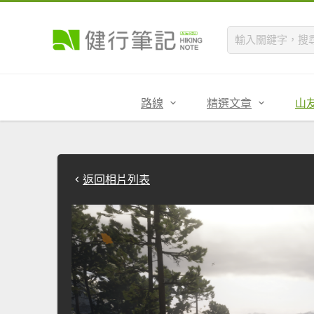
路線
精選文章
山
返回相片列表