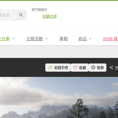
熱門關鍵字
淡蘭古道
友分享
主題活動
專輯
商品
2026
拍個手吧
收藏
檢舉