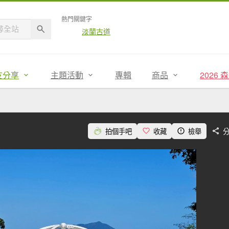
熱門關鍵字
淡蘭古道
友分享
主題活動
專輯
商品
2026
拍個手吧
收藏
檢舉