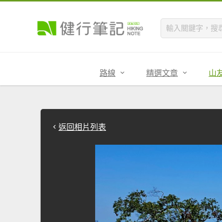
路線
精選文章
山
返回相片列表