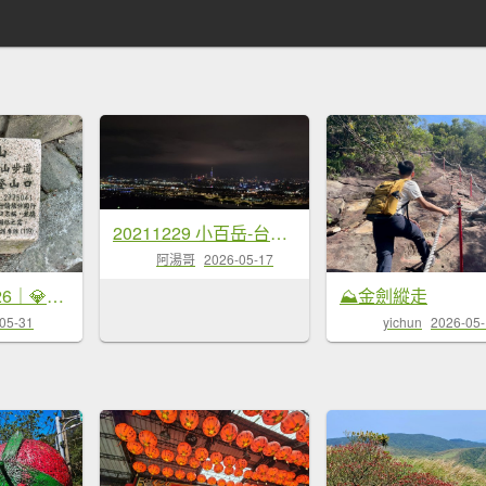
20211229 小百岳-台北劍潭山
阿湯哥
2026-05-17
台北大縱走2026｜💎尋寶穿越蝴蝶蘭步道！第五段｜劍潭(山)→文間山→忠勇山→碧山巖
⛰金劍縱走
05-31
yichun
2026-05