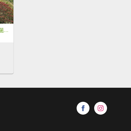
2026年臺北大縱走第三段：小油坑至風櫃口(七星山段)