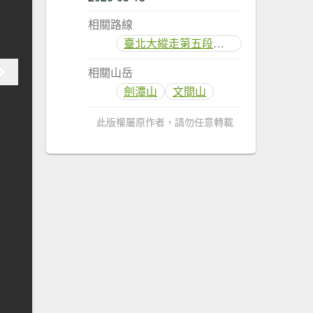
相關路線
臺北大縱走第五段：捷運劍潭站至碧山巖（劍潭支線）
相關山岳
劍潭山
文間山
此版權屬原作者，請勿任意轉載