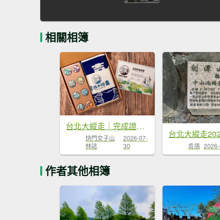
相關相簿
台北大縱走｜完成證書 x 徽章獎品 x 路線全攻略
快門女子山
2026-07-
林誌
30
肯鴿
2026-
作者其他相簿