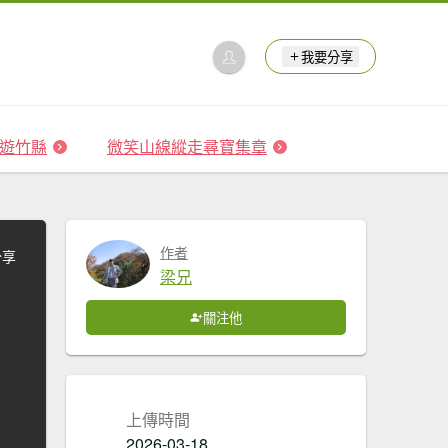
我要分享
 森遊竹縣
微笑山線縱走尋寶集章
作者
分享
梁兄
關注他
上傳時間
2026-03-18