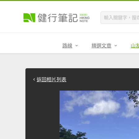
路線
精選文章
山
返回相片列表