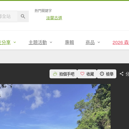
熱門關鍵字
淡蘭古道
友分享
主題活動
專輯
商品
2026
拍個手吧
收藏
檢舉