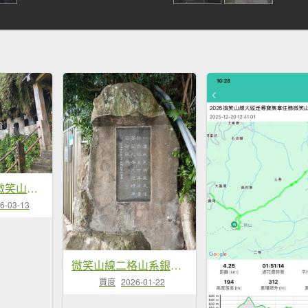
2026.03.08－微笑山線：【二格山系】銀河洞越嶺段&貓空纜車
6-03-13
微笑山線二格山系銀河洞越嶺段
賈度
2026-01-22