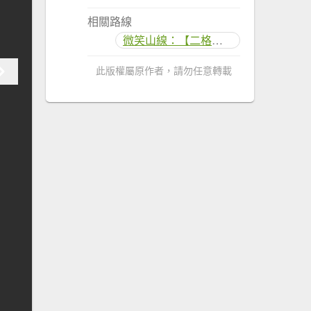
相關路線
微笑山線：【二格山系】銀河洞越嶺段
此版權屬原作者，請勿任意轉載