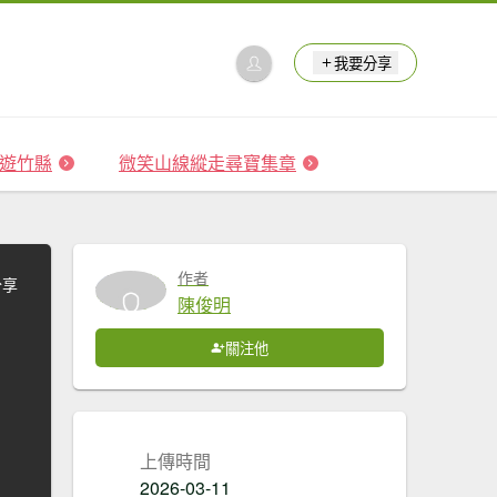
我要分享
 森遊竹縣
微笑山線縱走尋寶集章
作者
分享
陳俊明
關注他
上傳時間
2026-03-11