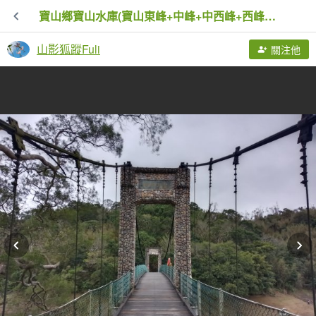
寶山鄉寶山水庫(寶山東峰+中峰+中西峰+西峰+西北峰)+尖山O型
山影狐蹤Fuli
關注他