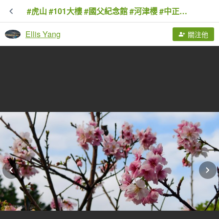
#虎山 #101大樓 #國父紀念館 #河津櫻 #中正紀念堂 2/19
Ellis Yang
關注他