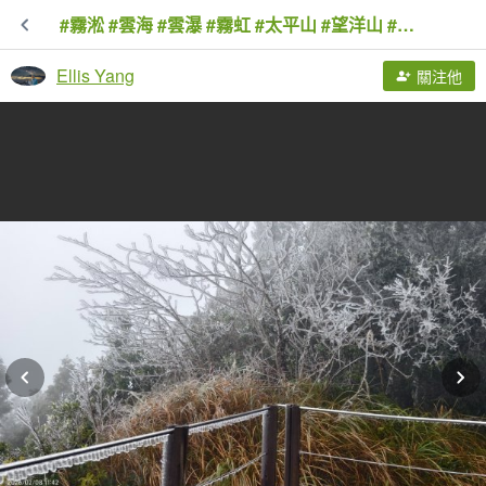
#霧淞 #雲海 #雲瀑 #霧虹 #太平山 #望洋山 #觀雲步道 #翠峰道路 2/8
Ellis Yang
關注他