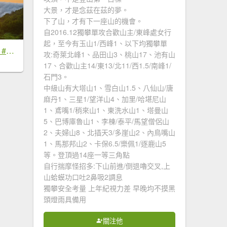
大景，才是念茲在茲的夢。
下了山，才有下一座山的機會。
自2016.12獨攀單攻合歡山主/東峰處女行
起，至今有玉山1/西峰1、以下均獨攀單
#新店四十份 #雲瀑 #翡翠水庫壩頂 #日出 #雲海 #觀音圈 7/6&7&19
攻:奇萊北峰1、品田山3、桃山17、池有山
17、合歡山主14/東13/北11/西1.5/南峰1/
石門3。
中級山有大塔山1、雪白山1.5、八仙山/唐
麻丹1、三星1/望洋山4、加里/哈堪尼山
1、鳶嘴1/稍來山1、東洗水山1、塔曼山
5、巴博庫魯山1、李棟/泰平/馬望僧侶山
2、夫婦山8、北插天3/多崖山2、內鳥嘴山
1、馬那邦山2、卡保6.5/樂佩1/逐鹿山5
等。登頂過14座一等三角點
自行揣摩怪招多:下山前進/倒退嚕交叉,上
山蛤蟆功口吐2鼻吸2調息
獨攀安全考量 上年紀視力差 早晚均不摸黑
頭燈雨具備用
關注他