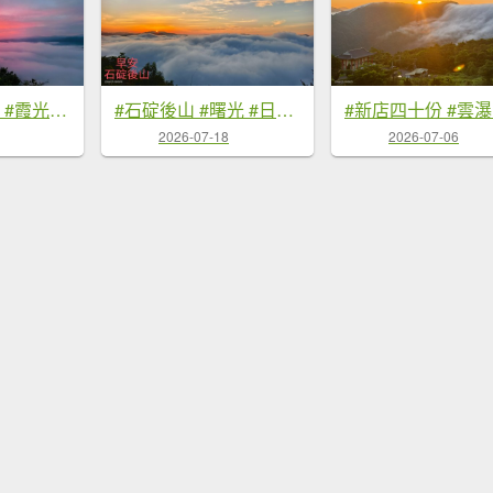
#翡翠水庫壩頂 #霞光 #火燒雲 #日出 #雲海 #山羌 8/1&5&6
#石碇後山 #曙光 #日出 #雲海 7/18
2026-07-18
2026-07-06