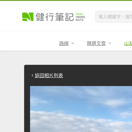
路線
精選文章
山
返回相片列表