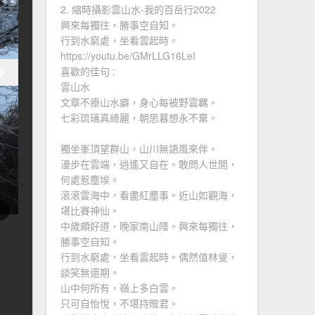
2. 縮時攝影雲山水-我的百岳行2022
興來每獨往，勝事空自知。
行到水窮處，坐看雲起時。
https://youtu.be/GMrLLG16LeI
喜歡的佳句 :
雲山水
文章不療山水癖，身心每被野雲羈。
七彩琉璃真綺麗，朝思暮想永不棄。
獨坐峯頂望群山，山川無語風來伴。
漫步在雲端，逍遙又自在。敢問人世間，
何處惹塵埃。
滾滾雲海中，看盡紅塵事。近山如觀海，
堪比賽神仙。
中歲頗好道，晚家南山陲。興來每獨往，
勝事空自知。
行到水窮處，坐看雲起時。偶然值林叟，
談笑無還期。
山中何所有，嶺上多白雲。
只可自怡悅，不堪持贈君。