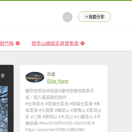
我要分享
 森遊竹縣
微笑山線縱走尋寶集章
作者
分享
Ellis Yang
雖然拍照技術很差&器材很爛但美景天
成，個人最喜歡的拙作 :
#台灣真水 #琉璃光雲海​ #琉璃光雲瀑​​ #黃
金雲海 #火燒雲​ #觀音山​ #鳶嘴山 #雲洞山
莊 #二格​ #陽明山​ #大屯山 #小觀音山 #手
機拍攝 #VivoX100ProV25 2023/6至今
https://youtu.be/dY8bUUBbDWc