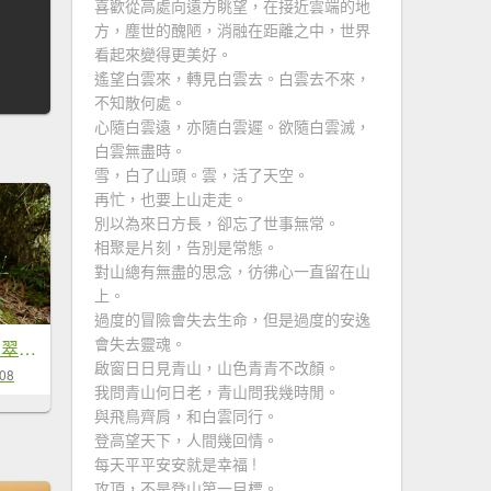
喜歡從高處向遠方眺望，在接近雲端的地
方，塵世的醜陋，消融在距離之中，世界
看起來變得更美好。
遙望白雲來，轉見白雲去。白雲去不來，
不知散何處。
心隨白雲遠，亦隨白雲遲。欲隨白雲滅，
白雲無盡時。
雪，白了山頭。雲，活了天空。
再忙，也要上山走走。
別以為來日方長，卻忘了世事無常。
相聚是片刻，告別是常態。
對山總有無盡的思念，彷彿心一直留在山
上。
過度的冒險會失去生命，但是過度的安逸
會失去靈魂。
宜蘭 大同 望洋山、翠峰湖步道、山毛櫸步道
啟窗日日見青山，山色青青不改顏。
-08
我問青山何日老，青山問我幾時閒。
與飛鳥齊肩，和白雲同行。
登高望天下，人間幾回情。
每天平平安安就是幸福 !
攻頂，不是登山第一目標。