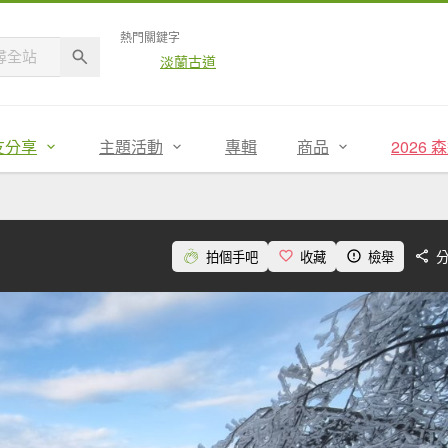
熱門關鍵字
淡蘭古道
友分享
主題活動
專輯
商品
2026
拍個手吧
收藏
檢舉