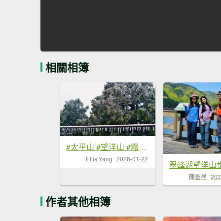
相關相簿
#太平山 #望洋山 #霧淞 1/22
Ellis Yang
2026-01-22
翠峰湖望洋山
陳睿祥
202
作者其他相簿