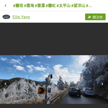
#霧淞 #雲海 #雲瀑 #霧虹 #太平山 #望洋山 #觀雲步道 #翠峰道路 2/8
Ellis Yang
關注他