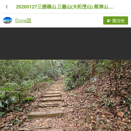
20260127三通嶺山.三義山(大桁茂山).慈濟山.大坪山大O走
Dona圓
關注他