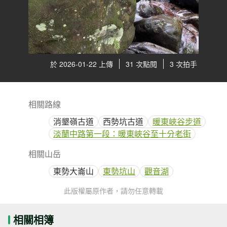
於 2026-01-22 上傳
31 次點閱
3 次拍手
相關路線
消墾嶺古道
西勢坑古道
暖東峽谷步道
淡蘭中路第一段：暖東峽谷至十分老街
相關山岳
東勢大崙山
東勢坑山
觀音湖
此版權屬原作者，請勿任意轉載
相關相簿