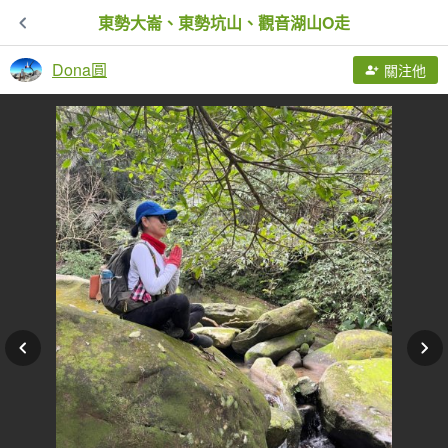
東勢大崙、東勢坑山、觀音湖山O走
Dona圓
關注他