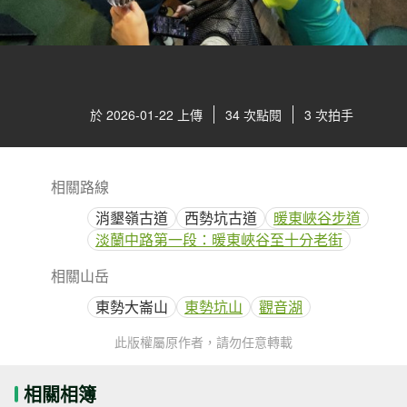
於 2026-01-22 上傳
34 次點閱
3 次拍手
相關路線
消墾嶺古道
西勢坑古道
暖東峽谷步道
淡蘭中路第一段：暖東峽谷至十分老街
相關山岳
東勢大崙山
東勢坑山
觀音湖
此版權屬原作者，請勿任意轉載
相關相簿