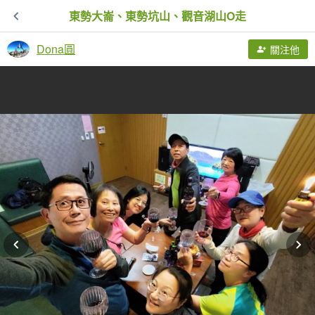
東勢大崙、東勢坑山、觀音湖山O走
Dona圓
關注他