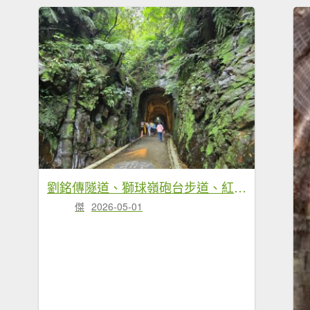
劉銘傳隧道、獅球嶺砲台步道、紅龍山
傑
2026-05-01