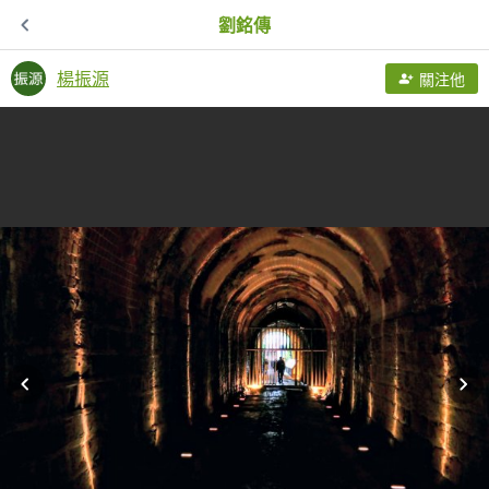
劉銘傳
楊振源
關注他