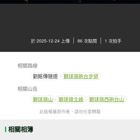
於 2025-12-24 上傳
86 次點閱
1 次拍手
相關路線
劉銘傳隧道
獅球嶺砲台步道
相關山岳
獅球嶺山
獅球嶺北峰
獅球嶺西砲台山
此版權屬原作者，請勿任意轉載
相關相簿