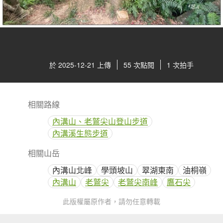
於 2025-12-21 上傳
55 次點閱
1 次拍手
相關路線
內溝山、老鷲尖山登山步道
內溝溪生態步道
相關山岳
內溝山北峰
學頭坡山
翠湖東南
油桐嶺
內溝山
老鷲尖
老鷲尖南峰
鷹石尖
此版權屬原作者，請勿任意轉載