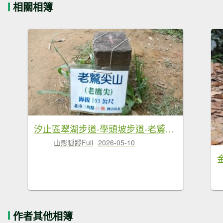
相關相簿
汐止區翠湖步道-學頭坡步道-老鷲尖-內溝山步道-翠湖P字走
山影狐蹤Fuli
2026-05-10
作者其他相簿