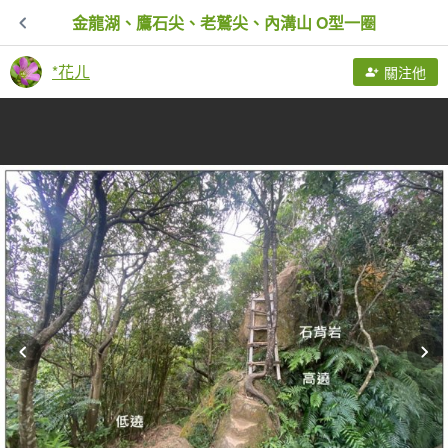
金龍湖、鷹石尖、老鷲尖、內溝山 O型一圈
*花ㄦ
關注他