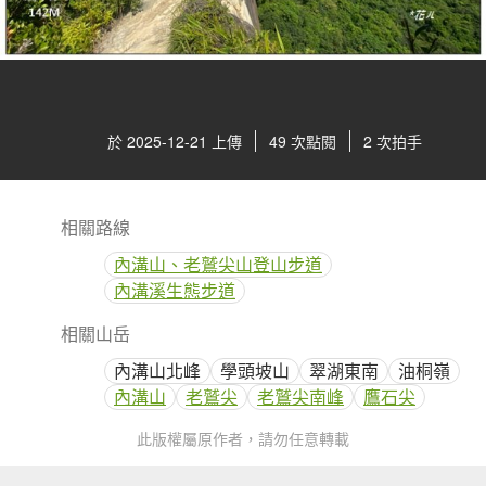
於 2025-12-21 上傳
49 次點閱
2 次拍手
相關路線
內溝山、老鷲尖山登山步道
內溝溪生態步道
相關山岳
內溝山北峰
學頭坡山
翠湖東南
油桐嶺
內溝山
老鷲尖
老鷲尖南峰
鷹石尖
此版權屬原作者，請勿任意轉載