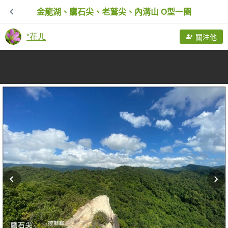
金龍湖、鷹石尖、老鷲尖、內溝山 O型一圈
*花ㄦ
關注他