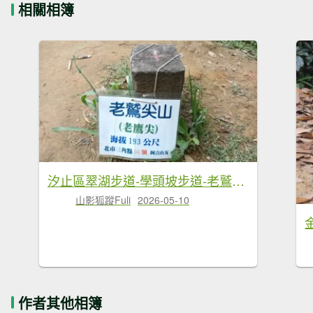
相關相簿
汐止區翠湖步道-學頭坡步道-老鷲尖-內溝山步道-翠湖P字走
山影狐蹤Fuli
2026-05-10
作者其他相簿