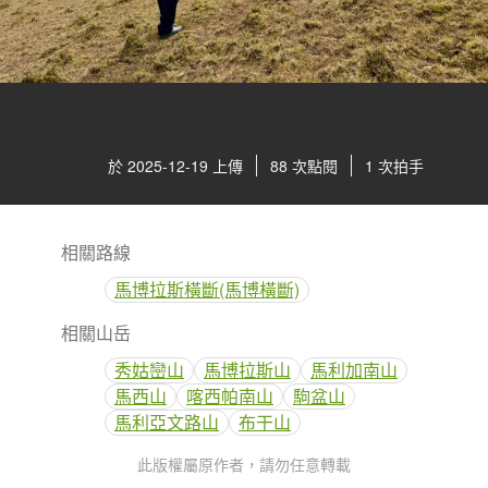
於 2025-12-19 上傳
88 次點閱
1 次拍手
相關路線
馬博拉斯橫斷(馬博橫斷)
相關山岳
秀姑巒山
馬博拉斯山
馬利加南山
馬西山
喀西帕南山
駒盆山
馬利亞文路山
布干山
此版權屬原作者，請勿任意轉載