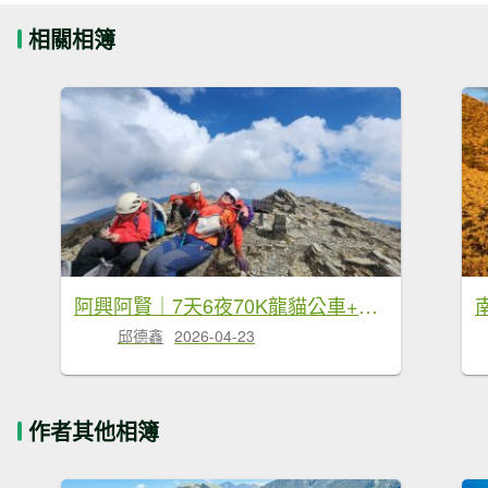
相關相簿
阿興阿賢｜7天6夜70K龍貓公車+駒盆西稜接馬博
邱德鑫
2026-04-23
作者其他相簿