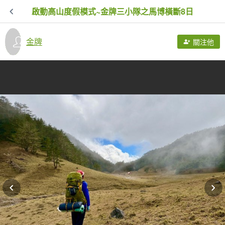
啟動高山度假模式~金牌三小隊之馬博橫斷8日
金牌
關注他