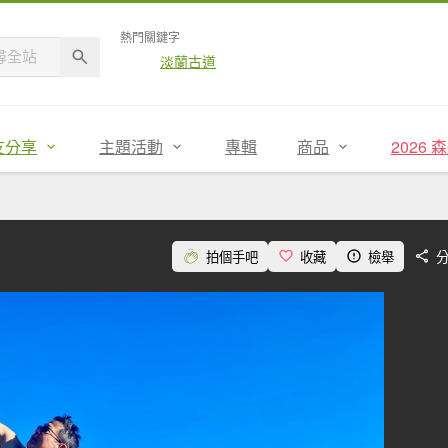
熱門關鍵字
淡蘭古道
友分享
主題活動
專輯
商品
2026
拍個手吧
收藏
檢舉