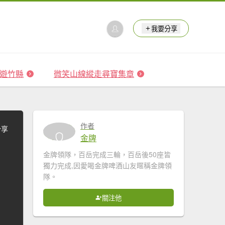
我要分享
 森遊竹縣
微笑山線縱走尋寶集章
作者
分享
金牌
金牌領隊，百岳完成三輪，百岳後50座皆
獨力完成,因愛喝金牌啤酒山友暱稱金牌領
隊。
關注他