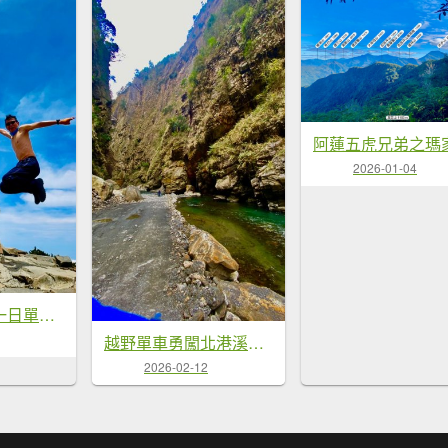
2026-01-04
阿蓮五虎兄弟一日單攻雪山主東峰
越野單車勇闖北港溪峽谷
2026-02-12