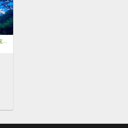
阿蓮五虎兄弟之瑪家三兄妹來回縱走