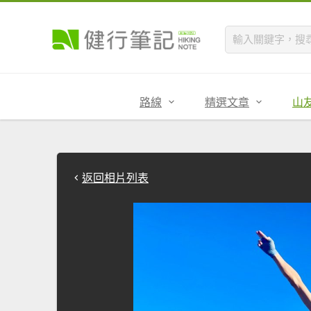
路線
精選文章
山
返回相片列表