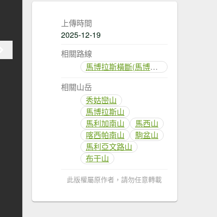
上傳時間
2025-12-19
相關路線
馬博拉斯橫斷(馬博橫斷)
相關山岳
秀姑巒山
馬博拉斯山
馬利加南山
馬西山
喀西帕南山
駒盆山
馬利亞文路山
布干山
此版權屬原作者，請勿任意轉載