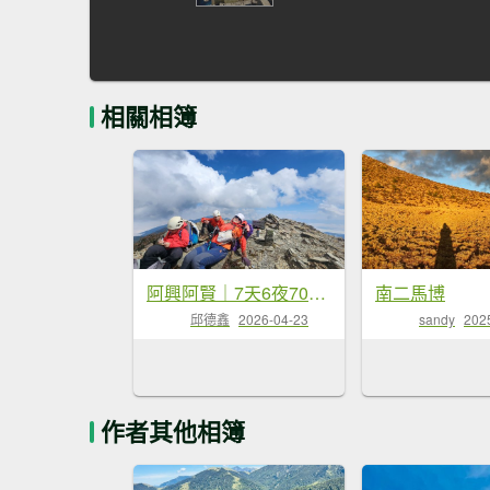
相關相簿
阿興阿賢｜7天6夜70K龍貓公車+駒盆西稜接馬博
南二馬博
邱德鑫
2026-04-23
sandy
202
作者其他相簿