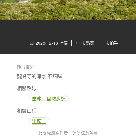
於 2025-12-18 上傳
71 次點閱
1 次拍手
照片描述
龍峰寺的海景 不錯喔
相關路線
里龍山自然步道
相關山岳
里龍山
此版權屬原作者，請勿任意轉載