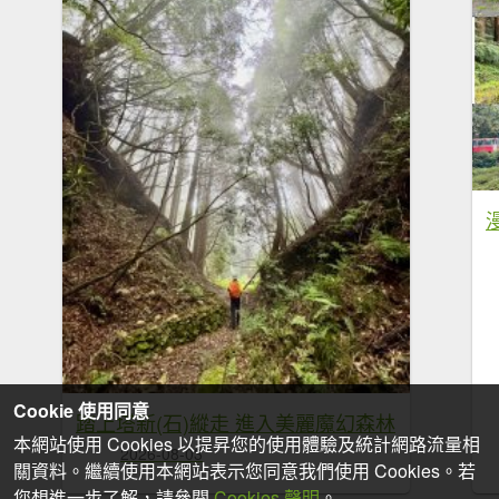
Cookie 使用同意
踏上塔新(石)縱走 進入美麗魔幻森林
本網站使用 Cookies 以提昇您的使用體驗及統計網路流量相
2026-08-03
關資料。繼續使用本網站表示您同意我們使用 Cookies。若
您想進一步了解，請參閱
Cookies 聲明
。