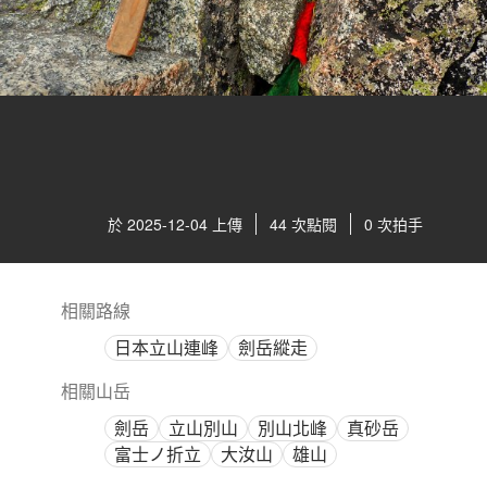
於 2025-12-04 上傳
44 次點閱
0 次拍手
相關路線
日本立山連峰
劍岳縱走
相關山岳
劍岳
立山別山
別山北峰
真砂岳
富士ノ折立
大汝山
雄山