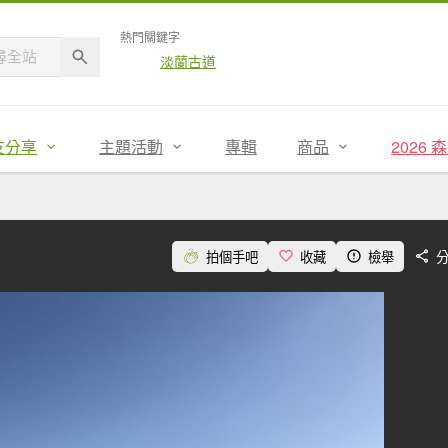
熱門關鍵字
淡蘭古道
友分享
主題活動
專輯
商品
2026
拍個手吧
收藏
檢舉