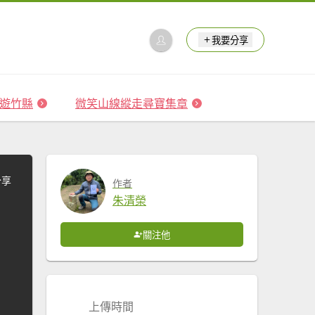
我要分享
 森遊竹縣
微笑山線縱走尋寶集章
分享
作者
朱清榮
關注他
上傳時間