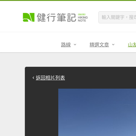
路線
精選文章
山
返回相片列表