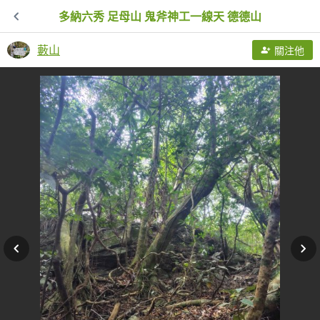
多納六秀 足母山 鬼斧神工一線天 德德山
藪山
關注他