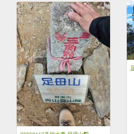
20260113多納六秀 足母山🧗