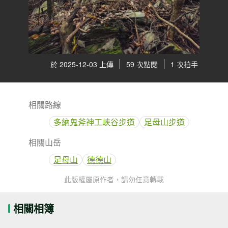
於 2025-12-03 上傳
59 次點閱
1 次拍手
相關路線
多納鬼斧神工峽谷步道
足母山步道
相關山岳
足母山
德德山
此版權屬原作者，請勿任意轉載
相關相簿