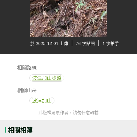
於 2025-12-01 上傳
76 次點閱
1 次拍手
相關路線
波津加山步道
相關山岳
波津加山
此版權屬原作者，請勿任意轉載
相關相簿