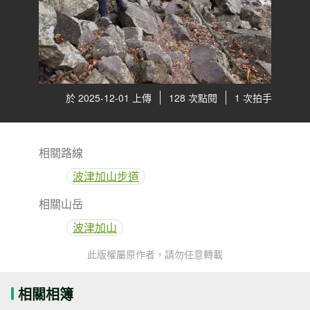
於 2025-12-01 上傳
128 次點閱
1 次拍手
相關路線
波津加山步道
相關山岳
波津加山
此版權屬原作者，請勿任意轉載
相關相簿