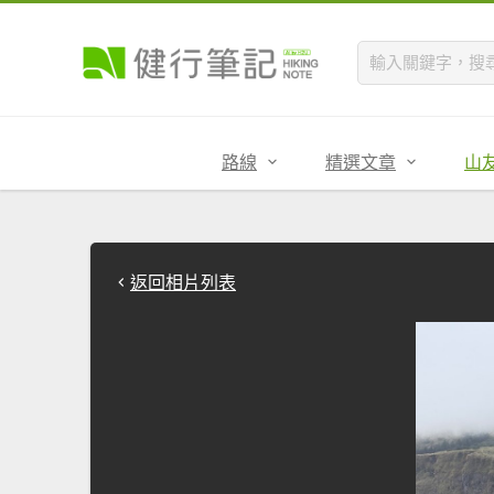
路線
精選文章
山
返回相片列表