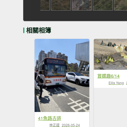
相關相簿
賞蝶趣6/14
Ellis Yang
41魚路古道
林正誼
2026-05-24