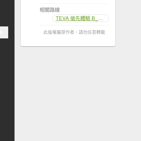
相關路線
TEVA 搶先體驗 B_擎天崗-魚路古道
此版權屬原作者，請勿任意轉載