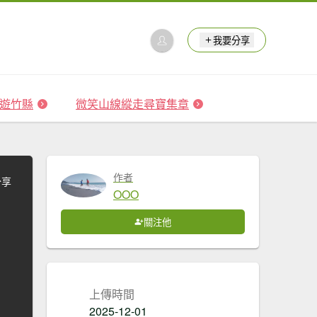
我要分享
 森遊竹縣
微笑山線縱走尋寶集章
作者
分享
OOO
關注他
上傳時間
2025-12-01