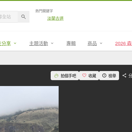
熱門關鍵字
淡蘭古道
友分享
主題活動
專輯
商品
2026
拍個手吧
收藏
檢舉