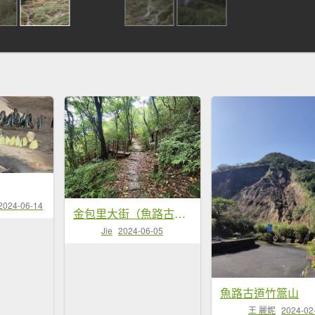
2024-06-14
金包里大街（魚路古道北段）
Jie
2024-06-05
魚路古道竹篙山
王 麗妮
2024-02