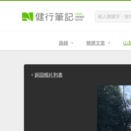
路線
精選文章
山
返回相片列表