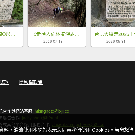
《坪頂古圳步道O形縱走｜大崎頭梯田、竹林秘境，夏日最涼的水圳步道》
《走進人倫林道深處｜西巒大山三天兩夜・在森林裡慢慢前行》
2026-07-13
2026-05-31
條款
隱私權政策
記合作與網站客服:
hikingnote@biji.co
牌廣告合作:
jacky.chen@h2u.ai
務或其他平台應用服務合作:
vincent.changchien@h2u.ai
關資料。繼續使用本網站表示您同意我們使用 Cookies。若您