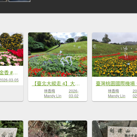
#士林官邸 #鬱金香 #碧山巖 #椿寒櫻 #國父紀念館 #八重櫻 3/5 #三層崎 #嗄嘮別 3/6
2026-03-05
【臺北大縱走 4】大湖公園→大溝溪生態治水園區→圓覺瀑布→峯碧山圓覺寺→碧山巖→白石湖吊橋→碧湖公園
林香梅
2026-
林香梅
20
Mandy Lin
03-02
Mandy Lin
02