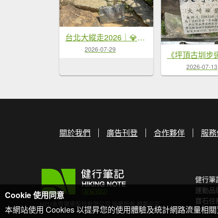
台北大縱走2026｜💎尋寶登上九五峰！第六段｜中華科大→九五峰→南港山→富陽生態公園
2026-07-29
2026-07-13
關於我們
廣告刊登
合作夥伴
服務
健行筆
運動品
Cookie 使用同意
寶石任
H2U永悅健康股份有限公司 版權所有 轉載必究
本網站使用 Cookies 以提昇您的使用體驗及統計網路流量相