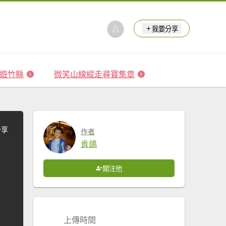
我要分享
 森遊竹縣
微笑山線縱走尋寶集章
分享
作者
肯鴿
關注他
上傳時間