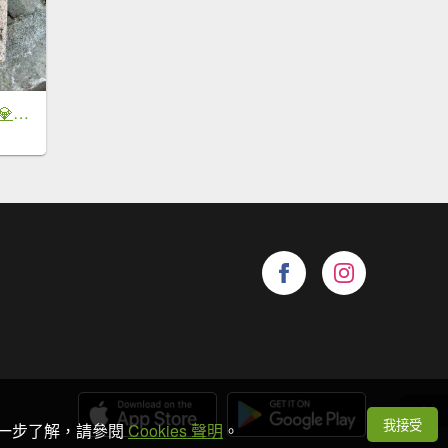
台北大縱走2026｜💎尋寶穿越蝴蝶蘭步道！第五段｜劍潭(山)→文間山→忠勇山→碧山巖
我接受
想進一步了解，請參閱
Cookies 聲明
。