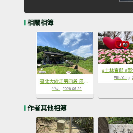
相關相簿
Ellis Yang
臺北大縱走第四段 風櫃嘴至捷運大湖公園站
*花ㄦ
2026-06-29
作者其他相簿