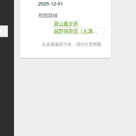
2025-12-01
相關路線
碧山巖步道
越野探險徑（大溝溪治水生態園區－碧山露營場)
此版權屬原作者，請勿任意轉載