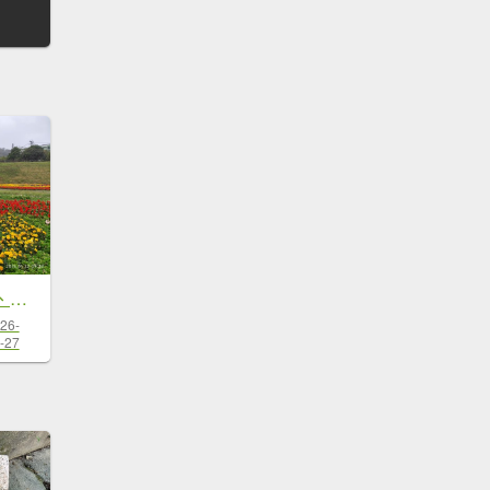
臺灣桃園國際機場、捷運大湖公園站→大溝溪生態治水園區→圓覺寺步道口→新福本坑→碧湖步道
26-
-27