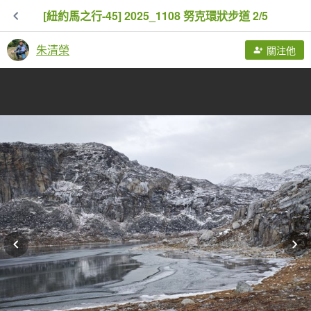
[紐約馬之行-45] 2025_1108 努克環狀步道 2/5
朱清榮
關注他